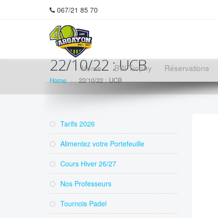
067/21 85 70
22/10/22 : UCB
Home
BW Trophy
Réservations
Home
22/10/22 : UCB
Tarifs 2026
Alimentez votre Portefeuille
Cours Hiver 26/27
Nos Professeurs
Tournois Padel