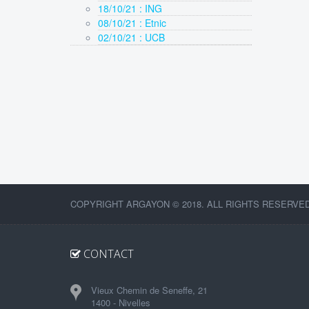
18/10/21 : ING
08/10/21 : Etnic
02/10/21 : UCB
COPYRIGHT ARGAYON © 2018. ALL RIGHTS RESERVED
CONTACT
Vieux Chemin de Seneffe, 21
1400 - Nivelles