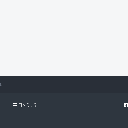
.
FIND US !