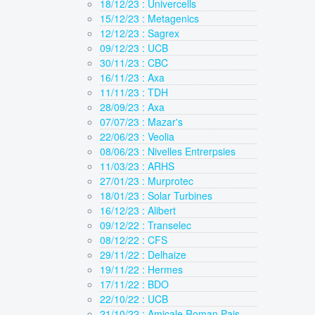
18/12/23 : Univercells
15/12/23 : Metagenics
12/12/23 : Sagrex
09/12/23 : UCB
30/11/23 : CBC
16/11/23 : Axa
11/11/23 : TDH
28/09/23 : Axa
07/07/23 : Mazar's
22/06/23 : Veolia
08/06/23 : Nivelles Entrerpsies
11/03/23 : ARHS
27/01/23 : Murprotec
18/01/23 : Solar Turbines
16/12/23 : Alibert
09/12/22 : Transelec
08/12/22 : CFS
29/11/22 : Delhaize
19/11/22 : Hermes
17/11/22 : BDO
22/10/22 : UCB
21/10/22 : Amicale Roman Pais