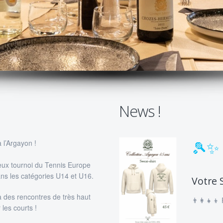
News !
🎾✨ 
 l’Argayon !
ieux tournoi du Tennis Europe
ans les catégories U14 et U16.
Votre 
 des rencontres de très haut
👨‍👩‍👧‍
les courts !