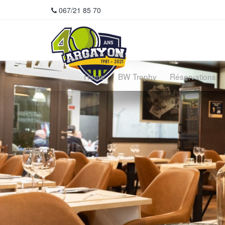
067/21 85 70
Home
BW Trophy
Réservations