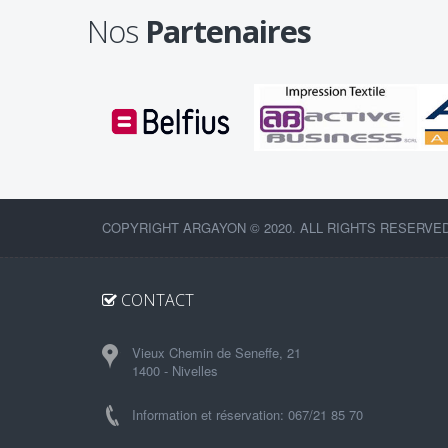
Nos
Partenaires
COPYRIGHT ARGAYON © 2020. ALL RIGHTS RESERVED
CONTACT
Vieux Chemin de Seneffe, 21
1400 - Nivelles
Information et réservation: 067/21 85 70