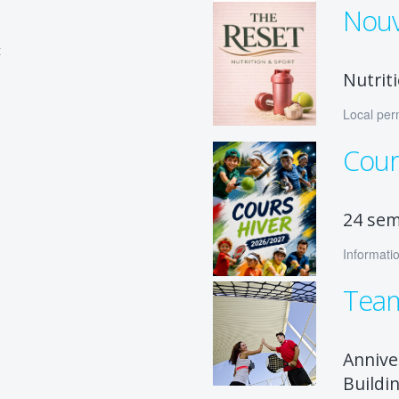
Nouv
t
Nutrit
Local per
Cour
24 sem
Informatio
Team
Annive
Buildi