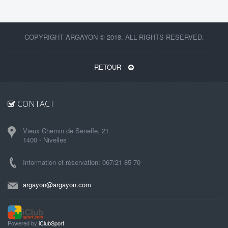
COPYRIGHT ARGAYON © 2018. ALL RIGHTS RESERVED.
RETOUR
CONTACT
Vieux Chemin de Seneffe, 21
1400 - Nivelles
Information et réservation: 067/21 85 70
argayon@argayon.com
Powered by
iClubSport