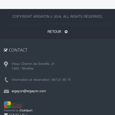
COPYRIGHT ARGAYON © 2018. ALL RIGHTS RESERVED.
RETOUR
CONTACT
Vieux Chemin de Seneffe, 21
1400 - Nivelles
Information et réservation: 067/21 85 70
argayon@argayon.com
Powered by
iClubSport